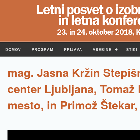
DOMOV
PROGRAM
PRIJAVA
VSEBINE
STIKI
mag. Jasna Kržin Stepišn
center Ljubljana, Tomaž 
mesto, in Primož Štekar,