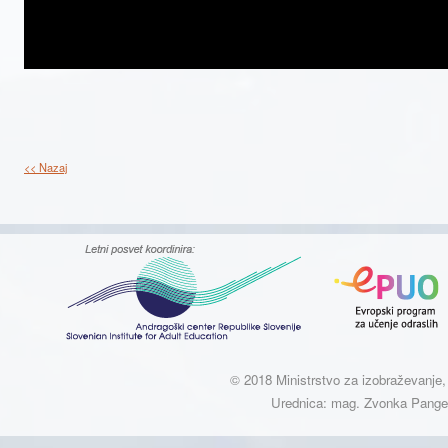
<< Nazaj
© 2018 Ministrstvo za izobraževanje, 
Urednica: mag. Zvonka Pangerc